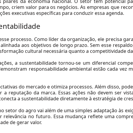
s pilares da economia nacional. O setor tem potencial par
po, criem valor para os negócios.
As empresas que recon
ções executivas específicas para conduzir essa agenda.
entabilidade
sse processo. Como líder da organização, ele precisa gara
alinhada aos objetivos de longo prazo. Sem esse respaldo,
sformação cultural necessária quanto a competitividade da
ões, a sustentabilidade tornou-se um diferencial compet
 demonstram responsabilidade ambiental estão cada vez 
ctativas do mercado e otimiza processos. Além disso, pode re
r a reputação da marca. Essas ações não devem ser vist
 conecta a sustentabilidade diretamente à estratégia de cr
 no setor do agro vai além de uma simples adaptação às exi
tir relevância no futuro. Essa mudança reflete uma compr
de de gerar valor.