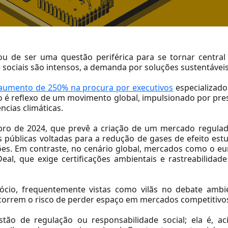
ou de ser uma questão periférica para se tornar central
 sociais são intensos, a demanda por soluções sustentáveis
aumento de 250% na procura por executivos
especializado
o é reflexo de um movimento global, impulsionado por pr
ncias climáticas.
bro de 2024
, que prevê a criação de um mercado regul
s públicas voltadas para a redução de gases de efeito est
es. Em contraste, no cenário global, mercados como o 
Deal
, que exige certificações ambientais e rastreabilida
cio, frequentemente vistas como vilãs no debate ambien
 correm o risco de perder espaço em mercados competitivo
ão de regulação ou responsabilidade social; ela é, ac