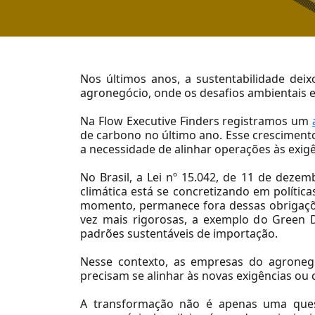
Nos últimos anos, a sustentabilidade deix
agronegócio, onde os desafios ambientais e
About Us
Na Flow Executive Finders registramos um
About Flow
de carbono no último ano. Esse cresciment
a necessidade de alinhar operações às exigê
Our Team
No Brasil, a
Lei nº 15.042, de 11 de dezem
Our Causes
climática está se concretizando em política
momento, permanece fora dessas obrigaçõ
Work With Us
vez mais rigorosas, a exemplo do
Green 
padrões sustentáveis de importação.
Nesse contexto, as empresas do agronegó
precisam se alinhar às novas exigências ou
A transformação não é apenas uma quest
Solutions