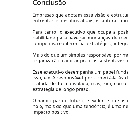
Conclusão
Mining & Steel Industry
Oil & Gas
Empresas que adotam essa visão e estru
enfrentar os desafios atuais, e capturar op
Private Equity & Venture Capital
Para tanto, o executivo que ocupa a posiç
Real Estate
Content
habilidade para navegar mudanças de mer
Healthcare
competitiva e diferencial estratégico, integ
Utilities
Insurance
Mais do que um simples responsável por me
Telecom, Media & Technology
organização a adotar práticas sustentáveis
Financial Services
Financial Services
Telecom, Media & Technology
Esse executivo desempenha um papel funda
Insurance
isso, ele é responsável por conectá-la às
Utilities
tratada de forma isolada, mas, sim, com
Healthcare
estratégia de longo prazo.
Ver Todos
Private Equity & Venture Capital
Olhando para o futuro, é evidente que as 
hoje, mais do que uma tendência; é uma n
Oil & Gas
impacto positivo.
Mining & Steel Industry
In the Media
Logistics & Transportation