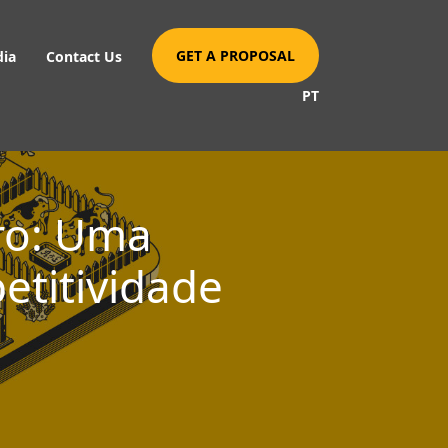
GET A PROPOSAL
dia
Contact Us
PT
ro: Uma
etitividade