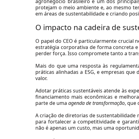
agronegócio brasileiro é um dos principai
protejam o meio ambiente e, ao mesmo tem
em áreas de sustentabilidade e criando posi
O impacto na cadeira de sust
O papel do CEO é particularmente crucial ne
estratégia corporativa de forma concreta e 
perder força. Isso compromete tanto a tran
Mais do que uma resposta às regulamentaç
práticas alinhadas a ESG, e empresas que
valor.
Sectors
Adotar práticas sustentáveis atende às expe
financiamento mais econômicas e melhora
Agribusiness
parte de uma
agenda de transformação
, que
Consumer & Retail
A criação de diretorias de sustentabilidade
Education
para fortalecer a competitividade e garan
não é apenas um custo, mas uma oportunida
Logistics & Transportation