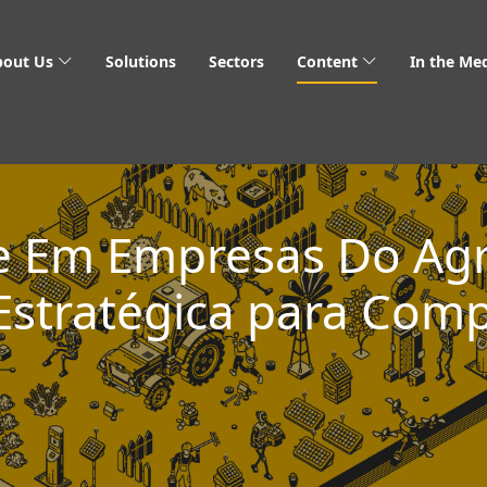
bout Us
Solutions
Sectors
Content
In the Me
de Em Empresas Do Ag
stratégica para Comp