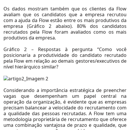
Seguros
Os dados mostram também que os clientes da Flow
Conteúdo
Serviços Financeiros
avaliam que os candidatos que a empresa recrutou
com a ajuda da Flow estão entre os mais produtivos da
Telecom, Mídia e Tecnologia
Real Estate
empresa (Gráfico 2 abaixo). 80% dos candidatos
recrutados pela Flow foram avaliados como os mais
Utilidades
Saúde
produtivos da empresa.
Ver Todos
Seguros
Gráfico 2 – Respostas à pergunta “Como você
Serviços Financeiros
posicionaria a produtividade do candidato recrutado
pela Flow em relação ao demais gestores/executivos de
Telecom, Mídia e Tecnologia
nível hierárquico similar?
Utilidades
Private Equity e Venture Capital
Considerando a importância estratégica de preencher
Petróleo e Gás
vagas que desempenham um papel central na
operação da organização, é evidente que as empresas
Agronegócio
precisam balancear a velocidade do recrutamento com
Consumo e Varejo
a qualidade das pessoas recrutadas. A Flow tem uma
Na Mídia
metodologia proprietária de recrutamento que oferece
Educação
uma combinação vantajosa de prazo e qualidade, que