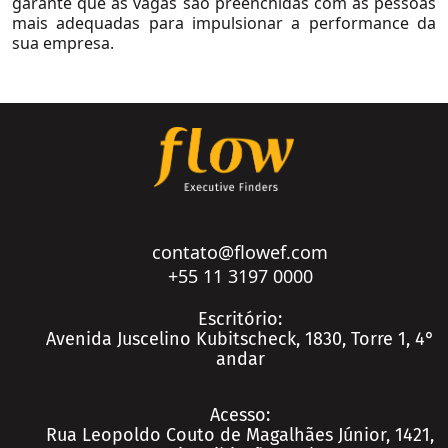
garante que as vagas são preenchidas com as pessoas
Logística e Transportes
mais adequadas para impulsionar a performance da
Mineração e Siderurgia
sua empresa.
Setores
Artigos
Paper
Release
Videos
Ver Todos
contato@flowef.com
+55 11 3197 0000
Escritório:
Contato
Avenida Juscelino Kubitscheck, 1830, Torre 1, 4°
andar
Acesso:
Rua Leopoldo Couto de Magalhães Júnior, 1421,