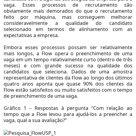
vaga. Esses processos de recrutamento são
obviamente mais demorados do que o recrutamento
feito por máquina, mas conseguem melhorar
consideravelmente a qualidade do candidato
selecionado em termos de alinhamento com as
Setores
expectativas a empresa.
Agronegócio
Embora esses processos possam ser relativamente
mais longos, a Flow opera o preenchimento de uma
Consumo e Varejo
vaga em um tempo relativamente curto (dentro de três
meses) e com grande sucesso na qualidade dos
Educação
candidatos que seleciona. Dados de uma amostra
Logística e Transportes
representativa de clientes da Flow ao longo dos últimos
quatro anos aponta que quase 90% dos clientes da
Mineração e Siderurgia
Flow estão satisfeitos ou muito satisfeitos com o tempo
de preenchimento de uma vaga.
Petróleo e Gás
Gráfico 1 – Respostas à pergunta “Com relação ao
Private Equity e Venture Capital
tempo que a Flow levou para ajudá-los a preencher a
Real Estate
vaga, qual a sua avaliação?”
Saúde