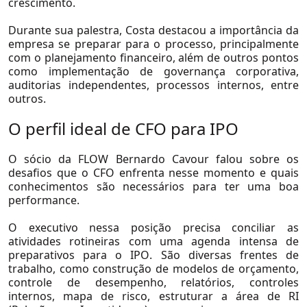
crescimento.
Durante sua palestra, Costa destacou a importância da
empresa se preparar para o processo, principalmente
com o planejamento financeiro, além de outros pontos
como implementação de governança corporativa,
auditorias independentes, processos internos, entre
outros.
O perfil ideal de CFO para IPO
Setores
O sócio da FLOW Bernardo Cavour falou sobre os
desafios que o
CFO
enfrenta nesse momento e quais
Agronegócio
conhecimentos são necessários para ter uma boa
performance.
Consumo e Varejo
O executivo nessa posição precisa conciliar as
Educação
atividades rotineiras com uma agenda intensa de
Logística e Transportes
preparativos para o
IPO
. São diversas frentes de
trabalho, como construção de modelos de orçamento,
Mineração e Siderurgia
controle de desempenho, relatórios, controles
internos, mapa de risco, estruturar a área de RI
Petróleo e Gás