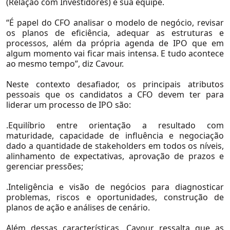
(Relação com Investidores) e sua equipe.
Private Equity e Venture Capital
“É papel do
CFO
analisar o modelo de negócio, revisar
Real Estate
os planos de eficiência, adequar as estruturas e
processos, além da própria agenda de
IPO
que em
Saúde
algum momento vai ficar mais intensa. E tudo acontece
Seguros
ao mesmo tempo”, diz Cavour.
Serviços Financeiros
Neste contexto desafiador, os principais atributos
Conteúdo
pessoais que os candidatos a
CFO
devem ter para
Telecom, Mídia e Tecnologia
liderar um processo de
IPO
são:
Real Estate
Utilidades
.Equilíbrio entre orientação a resultado com
Saúde
Ver Todos
maturidade, capacidade de influência e negociação
dado a quantidade de stakeholders em todos os níveis,
Seguros
alinhamento de expectativas, aprovação de prazos e
Serviços Financeiros
gerenciar pressões;
Telecom, Mídia e Tecnologia
.Inteligência e visão de negócios para diagnosticar
problemas, riscos e oportunidades, construção de
Utilidades
planos de ação e análises de cenário.
Private Equity e Venture Capital
Além dessas características, Cavour ressalta que as