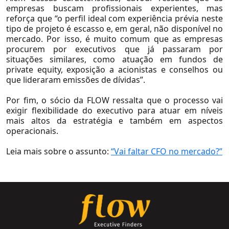
Petróleo e Gás
empresas buscam profissionais experientes, mas
reforça que “o perfil ideal com experiência prévia neste
Agronegócio
tipo de projeto é escasso e, em geral, não disponível no
mercado. Por isso, é muito comum que as empresas
Consumo e Varejo
procurem por executivos que já passaram por
Educação
situações similares, como atuação em fundos de
Na Mídia
private equity, exposição a acionistas e conselhos ou
Logística e Transportes
que lideraram emissões de dívidas”.
Mineração e Siderurgia
Por fim, o sócio da FLOW ressalta que o processo vai
Setores
exigir flexibilidade do executivo para atuar em níveis
mais altos da estratégia e também em aspectos
Artigos
operacionais.
Paper
Leia mais sobre o assunto:
“Vai faltar CFO no mercado?”
Release
Videos
Ver Todos