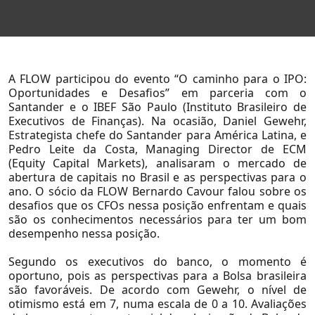
A FLOW participou do evento “O caminho para o
IPO
:
Oportunidades e Desafios” em parceria com o
Santander e o IBEF São Paulo (Instituto Brasileiro de
Executivos de Finanças). Na ocasião, Daniel Gewehr,
Estrategista chefe do Santander para América Latina, e
Pedro Leite da Costa, Managing Director de ECM
(Equity Capital Markets), analisaram o mercado de
abertura de capitais no Brasil e as perspectivas para o
ano. O sócio da
FLOW
Bernardo Cavour falou sobre os
desafios que os
CFOs
nessa posição enfrentam e quais
são os conhecimentos necessários para ter um bom
Sobre Nós
desempenho nessa posição.
Sobre a Flow
Segundo os executivos do banco, o momento é
oportuno, pois as perspectivas para a Bolsa brasileira
Nossa Equipe
são favoráveis. De acordo com Gewehr, o nível de
Nossas Causas
otimismo está em 7, numa escala de 0 a 10. Avaliações