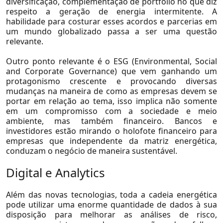
diversificação, complementação de portfólio no que diz
Conteúdo
respeito a geração de energia intermitente. A
habilidade para costurar esses acordos e parcerias em
Real Estate
um mundo globalizado passa a ser uma questão
relevante.
Saúde
Outro ponto relevante é o ESG (Environmental, Social
Seguros
and Corporate Governance) que vem ganhando um
Serviços Financeiros
protagonismo crescente e provocando diversas
mudanças na maneira de como as empresas devem se
Telecom, Mídia e Tecnologia
portar em relação ao tema, isso implica não somente
em um compromisso com a sociedade e meio
Utilidades
ambiente, mas também financeiro. Bancos e
Private Equity e Venture Capital
investidores estão mirando o holofote financeiro para
empresas que independente da matriz energética,
Petróleo e Gás
conduzam o negócio de maneira sustentável.
Agronegócio
Digital e Analytics
Consumo e Varejo
Além das novas tecnologias, toda a cadeia energética
Educação
pode utilizar uma enorme quantidade de dados à sua
disposição para melhorar as análises de risco,
Logística e Transportes