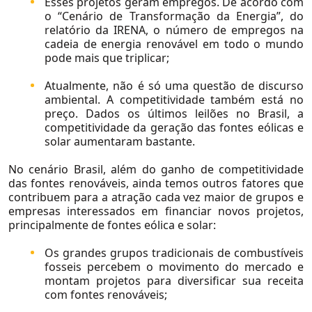
Esses projetos geram empregos. De acordo com
o “Cenário de Transformação da Energia”, do
relatório da IRENA, o número de empregos na
cadeia de energia renovável em todo o mundo
pode mais que triplicar;
Atualmente, não é só uma questão de discurso
ambiental. A competitividade também está no
preço. Dados os últimos leilões no Brasil, a
competitividade da geração das fontes eólicas e
solar aumentaram bastante.
No cenário Brasil, além do ganho de competitividade
Sobre Nós
das fontes renováveis, ainda temos outros fatores que
contribuem para a atração cada vez maior de grupos e
empresas interessados em financiar novos projetos,
Sobre a Flow
principalmente de fontes eólica e solar:
Nossa Equipe
Os grandes grupos tradicionais de combustíveis
Nossas Causas
fosseis percebem o movimento do mercado e
montam projetos para diversificar sua receita
Trabalhe Conosco
com fontes renováveis;