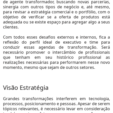
de agente transformador, buscando novas parcerias,
Consumo e Varejo
sinergia com outros tipos de negócio e, até mesmo,
para revisar a estratégia comercial e o portfólio, com o
Educação
objetivo de verificar se a oferta de produtos está
adequada ou se existe espaço para agregar algo a seus
Logística e Transportes
clientes.
Mineração e Siderurgia
Com todos esses desafios externos e internos, fica a
Petróleo e Gás
reflexão do perfil ideal de executivo e time para
conduzir essas agendas de transformação. Será
Private Equity e Venture Capital
necessário promover o intercâmbio de profissionais
Real Estate
que tenham em seu histórico profissional as
realizações necessárias para performarem nesse novo
Saúde
momento, mesmo que sejam de outros setores.
Seguros
Serviços Financeiros
Visão Estratégia
Telecom, Mídia e Tecnologia
Grandes transformações interferem em tecnologia,
Utilidades
processos, posicionamento e pessoas. Apesar de serem
Ver Todos
tópicos relevantes, é necessário levar em consideração