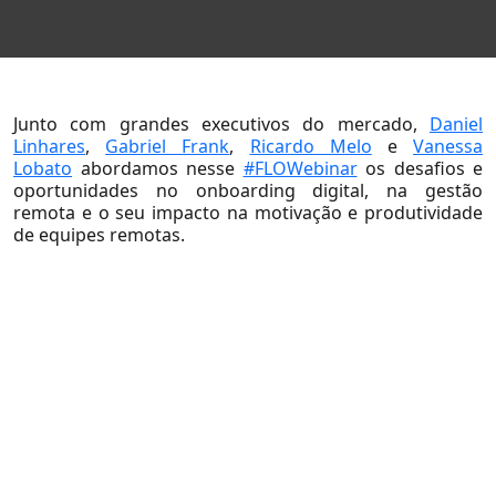
Sobre Nós
Junto com grandes executivos do mercado,
Daniel
Sobre a Flow
Linhares
,
Gabriel Frank
,
Ricardo Melo
e
Vanessa
Lobato
abordamos nesse
#FLOWebinar
os desafios e
Nossa Equipe
oportunidades no onboarding digital, na gestão
remota e o seu impacto na motivação e produtividade
Nossas Causas
de equipes remotas.
Trabalhe Conosco
Soluções