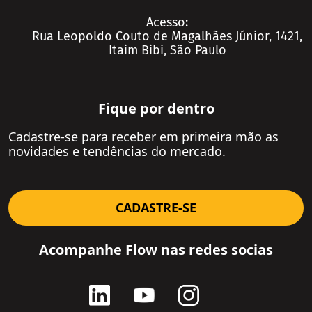
Saúde
Seguros
Acesso:
Seguros
Rua Leopoldo Couto de Magalhães Júnior, 1421,
Serviços Financeiros
Itaim Bibi, São Paulo
Serviços Financeiros
Telecom, Mídia e Tecnologia
Telecom, Mídia e Tecnologia
Utilidades
Utilidades
Fique por dentro
Ver Todos
Private Equity e Venture Capital
Na Mídia
Cadastre-se para receber em primeira mão as
Petróleo e Gás
novidades e tendências do mercado.
Agronegócio
Consumo e Varejo
CADASTRE-SE
Educação
Logística e Transportes
Acompanhe Flow nas redes socias
Mineração e Siderurgia
Setores
Contato
Artigos