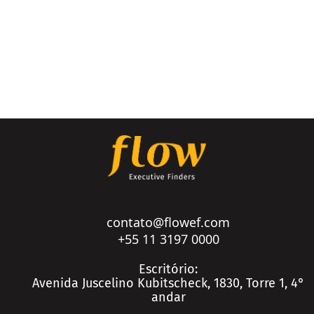
Setores
Agronegócio
Consumo e Varejo
Educação
Logística e Transportes
Mineração e Siderurgia
contato@flowef.com
Petróleo e Gás
+55 11 3197 0000
Private Equity e Venture Capital
Conteúdo
Escritório:
Avenida Juscelino Kubitscheck, 1830, Torre 1, 4°
Real Estate
Real Estate
andar
Saúde