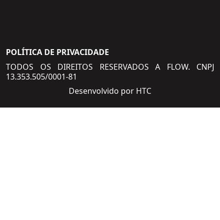
Paper
Release
Videos
POLÍTICA DE PRIVACIDADE
Ver Todos
TODOS OS DIREITOS RESERVADOS A FLOW. CNPJ
13.353.505/0001-81
Desenvolvido por HTC
SOLICITE UMA PROPOSTA