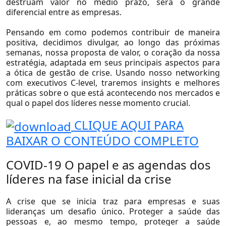
destruam valor no médio prazo, será o grande
diferencial entre as empresas.
Pensando em como podemos contribuir de maneira
positiva, decidimos divulgar, ao longo das próximas
semanas, nossa proposta de valor, o coração da nossa
estratégia, adaptada em seus principais aspectos para
a ótica de gestão de crise. Usando nosso networking
com executivos C-level, traremos insights e melhores
práticas sobre o que está acontecendo nos mercados e
qual o papel dos líderes nesse momento crucial.
Sobre Nós
CLIQUE AQUI PARA
BAIXAR O CONTEÚDO COMPLETO
Sobre a Flow
Nossa Equipe
COVID-19 O papel e as agendas dos
líderes na fase inicial da crise
Nossas Causas
Trabalhe Conosco
A crise que se inicia traz para empresas e suas
lideranças um desafio único. Proteger a saúde das
pessoas e, ao mesmo tempo, proteger a saúde