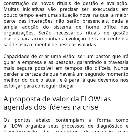
construção de novos rituais de gestão e avaliação.
Real Estate
Muitas iniciativas vão precisar ser executadas em
pouco tempo e em uma situação nova, na qual a maior
Saúde
parte das interações não serão presenciais, dada a
ampla adoção do sistema de home office nas
Seguros
organizações. Serão necessários rituais de gestão
Serviços Financeiros
diários para acompanhar a evolução de cada frente e a
saúde física e mental de pessoas isoladas.
Telecom, Mídia e Tecnologia
Capacidade de criar uma visão:
ser um pastor que irá
Utilidades
guiar a empresa e as pessoas, garantindo a travessia
Ver Todos
mais segura possível em tempos tão difíceis. Nunca
perder a certeza de que haverá um segundo momento
melhor do que o atual, e é para lá que devemos nos
esforçar para conseguir chegar.
A proposta de valor da FLOW: as
agendas dos líderes na crise
Conteúdo
Os pontos abaixo contemplam a forma como
a
FLOW
organiza seus processos de diagnóstico e
Real Estate
transformação dos requisitos de negócio para