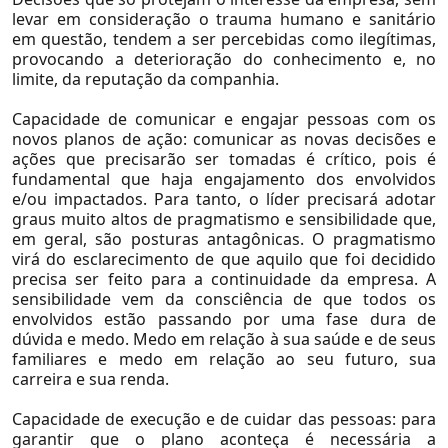
levar em consideração o trauma humano e sanitário
em questão, tendem a ser percebidas como ilegítimas,
provocando a deterioração do conhecimento e, no
limite, da reputação da companhia.
Capacidade de comunicar e engajar pessoas com os
novos planos de ação:
comunicar as novas decisões e
ações que precisarão ser tomadas é crítico, pois é
fundamental que haja engajamento dos envolvidos
Setores
e/ou impactados. Para tanto, o líder precisará adotar
graus muito altos de pragmatismo e sensibilidade que,
Agronegócio
em geral, são posturas antagônicas. O pragmatismo
virá do esclarecimento de que aquilo que foi decidido
Consumo e Varejo
precisa ser feito para a continuidade da empresa. A
sensibilidade vem da consciência de que todos os
Educação
envolvidos estão passando por uma fase dura de
Logística e Transportes
dúvida e medo. Medo em relação à sua saúde e de seus
familiares e medo em relação ao seu futuro, sua
Mineração e Siderurgia
carreira e sua renda.
Petróleo e Gás
Capacidade de execução e de cuidar das pessoas:
para
garantir que o plano aconteça é necessária a
Private Equity e Venture Capital