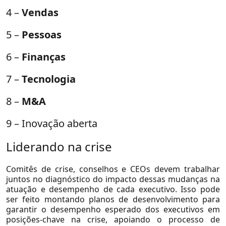
Artigos
4 –
Vendas
Paper
5 –
Pessoas
Release
6 –
Finanças
Videos
Na Mídia
7 –
Tecnologia
Ver Todos
8 –
M&A
9 – Inovação aberta
Liderando na crise
Comitês de crise, conselhos e CEOs devem trabalhar
juntos no diagnóstico do impacto dessas mudanças na
atuação e desempenho de cada executivo. Isso pode
ser feito montando planos de desenvolvimento para
garantir o desempenho esperado dos executivos em
posições-chave na crise, apoiando o processo de