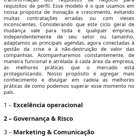
requisitos de perfil. Esse modelo é o que usamos em
Saúde
nossa proposta de inovação e crescimento, evitando
muitas contratações erradas ou com vieses
Seguros
inconscientes. Considerando que este ciclo geral de
Serviços Financeiros
mudança vale para toda e qualquer empresa,
independentemente de seu setor ou tamanho,
Telecom, Mídia e Tecnologia
adaptamos as principais agendas, agora conectadas à
gestão da crise e à não-destruição de valor das
Utilidades
companhias. Acompanharemos constantemente, de
Private Equity e Venture Capital
maneira funcional e atrelada à cada área da empresa,
as melhores práticas que o mercado está
Petróleo e Gás
protagonizando. Nosso propósito é agregar mais
conhecimento e divulgar em cadeia as melhores
Agronegócio
práticas de como podemos superar esse momento no
Consumo e Varejo
país.
Educação
1 –
Excelência operacional
Logística e Transportes
2 – Governança & Risco
Mineração e Siderurgia
3 –
Marketing & Comunicação
Setores