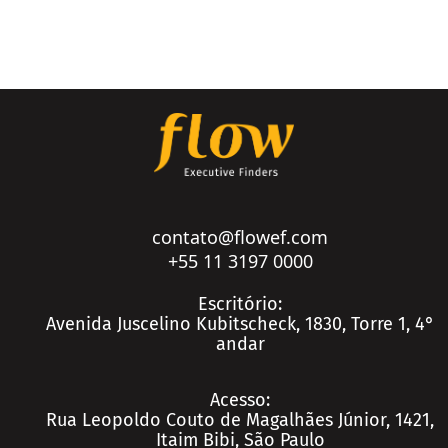
Setores
Agronegócio
Consumo e Varejo
Educação
Logística e Transportes
contato@flowef.com
+55 11 3197 0000
Mineração e Siderurgia
Petróleo e Gás
Escritório:
Conteúdo
Avenida Juscelino Kubitscheck, 1830, Torre 1, 4°
Private Equity e Venture Capital
andar
Real Estate
Real Estate
Saúde
Acesso:
Saúde
Rua Leopoldo Couto de Magalhães Júnior, 1421,
Seguros
Seguros
Itaim Bibi, São Paulo