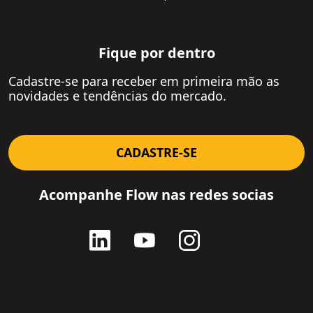
Serviços Financeiros
Serviços Financeiros
Telecom, Mídia e Tecnologia
Telecom, Mídia e Tecnologia
Fique por dentro
Utilidades
Utilidades
Na Mídia
Cadastre-se para receber em primeira mão as
Ver Todos
Private Equity e Venture Capital
novidades e tendências do mercado.
Petróleo e Gás
Agronegócio
CADASTRE-SE
Consumo e Varejo
Educação
Acompanhe Flow nas redes socias
Logística e Transportes
Mineração e Siderurgia
Contato
Setores
Artigos
Paper