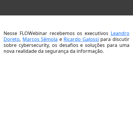
Sobre Nós
Sobre a Flow
Nesse FLOWebinar recebemos os executivos
Leandro
Doreto
,
Marcos Sêmola
e
Ricardo Galossi
para discutir
Nossa Equipe
sobre cybersecurity, os desafios e soluções para uma
nova realidade da segurança da informação.
Nossas Causas
Trabalhe Conosco
Soluções