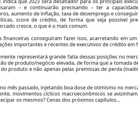
os indica que 2023 será desafiador para os principais exec
isaram – e continuarão precisando – ter a capacidade
ros, aumento de inflação, taxa de desemprego e consegui
ticas, score de crédito, de forma que seja possível pr
ercado cresce, o que é o mais comum.
es financeiras conseguiram fazer isso, acarretando em um
ções importantes e recentes de executivos de crédito em fi
elmente representará grande fatia dessas posições no merc
visão de produto/negócio elevada, de forma que a tomada d
 do produto e não apenas pelas premissas de perda (inadimp
o no mês passado, injetando boa dose de otimismo no merc
nte, movimentos cíclicos macroeconômicos se avizinham
antecipar os mesmos? Cenas dos próximos capítulos…