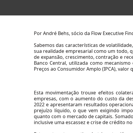
Sobre Nós
Sobre a Flow
Por André Behs, sócio da Flow Executive Fin
Nossa Equipe
Sabemos das características de volatilidade
Nossas Causas
sua realidade empresarial como um todo, q
de expansão, crescimento, contração e rece
Trabalhe Conosco
Banco Central, utilizada como mecanismo 
Preços ao Consumidor Amplo (IPCA), valor 
Soluções
Esta movimentação trouxe efeitos colate
empresas, com o aumento do custo da desp
2022 e apresentaram resultados operaciona
prejuízo líquido, o que vem exigindo imp
quanto com o mercado de capitais. Somado 
inclusive uma escassez e crise de crédito n