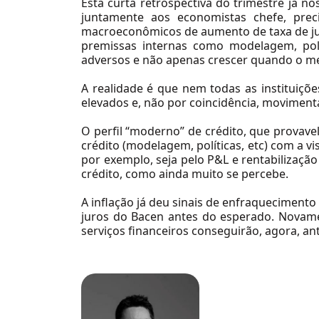
Esta curta retrospectiva do trimestre já n
juntamente aos economistas chefe, prec
macroeconômicos de aumento de taxa de ju
premissas internas como modelagem, polí
Setores
adversos e não apenas crescer quando o m
Agronegócio
A realidade é que nem todas as instituiçõ
elevados e, não por coincidência, movimenta
Consumo e Varejo
O perfil “moderno” de crédito, que provav
Educação
crédito (modelagem, políticas, etc) com a 
Logística e Transportes
por exemplo, seja pelo P&L e rentabilização
crédito, como ainda muito se percebe.
Mineração e Siderurgia
A inflação já deu sinais de enfraqueciment
Petróleo e Gás
juros do Bacen antes do esperado. Novame
Conteúdo
Private Equity e Venture Capital
serviços financeiros conseguirão, agora, 
Real Estate
Real Estate
Saúde
Saúde
Seguros
Seguros