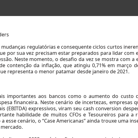
ders
, mudanças regulatórias e consequente ciclos curtos ineren
ue por sua vez precisam estar preparados para lidar com e
ssão. Neste momento, o desafio da vez se mostra com a es
de contenção da inflação, que atingiu 0,71% em março 
que representa o menor patamar desde janeiro de 2021.
rais importantes aos bancos como o aumento do custo 
esa financeira. Neste cenário de incertezas, empresas q
is (EBITDA) expressivos, viram seu cash conversion despen
ortante habilidade de muitos CFOs e Tesoureiros para a 
a esse cenário, o “Case Americanas” ainda trouxe uma in
o mercado.