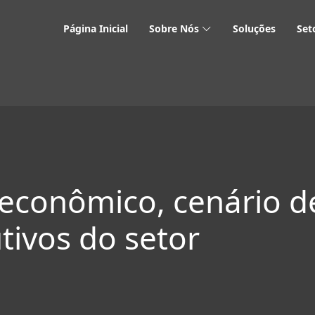
Página Inicial
Sobre Nós
Soluções
Set
conômico, cenário de
utivos do setor