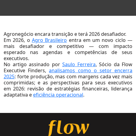
Sobre a Flow
Nossa Equipe
Nossas Causas
Agronegócio encara transição e terá 2026 desafiador.
Trabalhe Conosco
Em 2026, o
Agro Brasileiro
entra em um novo ciclo —
mais desafiador e competitivo — com impacto
Soluções
esperado nas agendas e competências de seus
executivos.
No artigo assinado por
Saulo Ferreira
, Sócio da Flow
Executive Finders,
analisamos como o setor encerra
2025
: forte produção, mas com margens cada vez mais
comprimidas; e as perspectivas para seus executivos
em 2026: revisão de estratégias financeiras, liderança
adaptativa e
eficiência operacional
.
Setores
Agronegócio
Consumo e Varejo