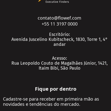
Educação
Logística e Transportes
contato@flowef.com
Mineração e Siderurgia
Conteúdo
+55 11 3197 0000
Petróleo e Gás
Real Estate
Escritório:
Private Equity e Venture Capital
Saúde
Avenida Juscelino Kubitscheck, 1830, Torre 1, 4°
Real Estate
andar
Seguros
Saúde
Serviços Financeiros
Acesso:
Seguros
Telecom, Mídia e Tecnologia
Rua Leopoldo Couto de Magalhães Júnior, 1421,
Na Mídia
Itaim Bibi, São Paulo
Serviços Financeiros
Utilidades
Telecom, Mídia e Tecnologia
Private Equity e Venture Capital
Utilidades
Fique por dentro
Petróleo e Gás
Ver Todos
Agronegócio
Cadastre-se para receber em primeira mão as
novidades e tendências do mercado.
Consumo e Varejo
Contato