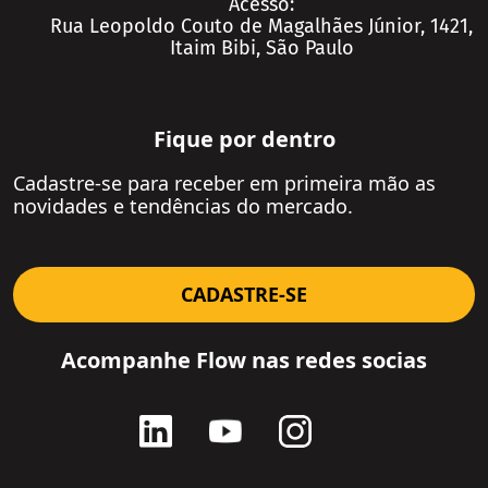
Acesso:
Rua Leopoldo Couto de Magalhães Júnior, 1421,
Petróleo e Gás
Itaim Bibi, São Paulo
Na Mídia
Agronegócio
Consumo e Varejo
Fique por dentro
Educação
Logística e Transportes
Cadastre-se para receber em primeira mão as
novidades e tendências do mercado.
Mineração e Siderurgia
Setores
Artigos
CADASTRE-SE
Paper
Acompanhe Flow nas redes socias
Release
Contato
Videos
Ver Todos