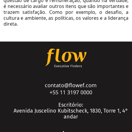
questão de cargo e remuneração, quando na verdade,
é necessário avaliar outros itens que são importantes e
Logística e Transportes
trazem satisfação. Como por exemplo, o desafio, a
cultura e ambiente, as políticas, os valores e a liderança
Mineração e Siderurgia
direta.
Petróleo e Gás
Private Equity e Venture Capital
Real Estate
Conteúdo
Saúde
Seguros
Real Estate
Serviços Financeiros
Saúde
contato@flowef.com
Telecom, Mídia e Tecnologia
Seguros
+55 11 3197 0000
Utilidades
Serviços Financeiros
Escritório:
Ver Todos
Avenida Juscelino Kubitscheck, 1830, Torre 1, 4°
Telecom, Mídia e Tecnologia
andar
Utilidades
Private Equity e Venture Capital