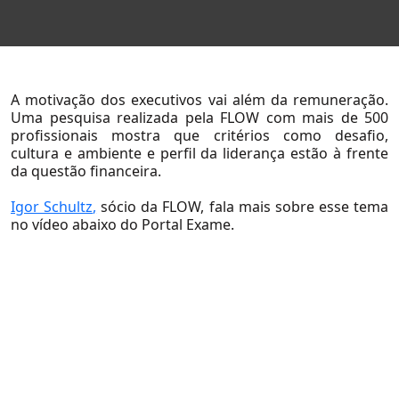
A motivação dos executivos vai além da remuneração.
Uma pesquisa realizada pela FLOW com mais de 500
profissionais mostra que critérios como desafio,
Sobre Nós
cultura e ambiente e perfil da liderança estão à frente
da questão financeira.
Sobre a Flow
Igor Schultz
,
sócio da FLOW, fala mais sobre esse tema
Nossa Equipe
no vídeo abaixo do Portal Exame.
Nossas Causas
Trabalhe Conosco